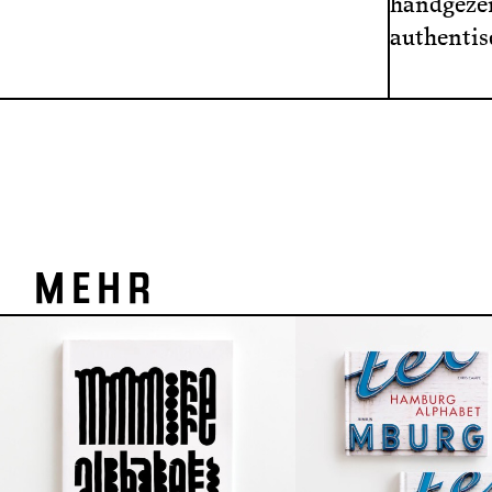
handgezei
authentis
MEH