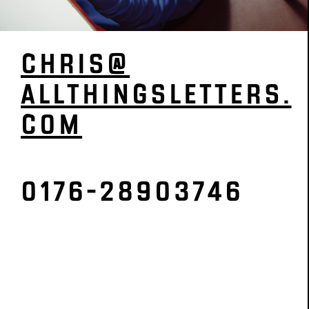
CHRIS@­
ALL­­­­THINGSLETTERS­­.
COM
0176-28903746