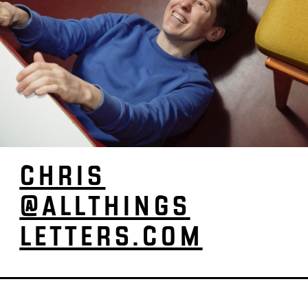
CHRIS
@ALL­­­­­THINGS­­­­­­
LETTERS­­.COM