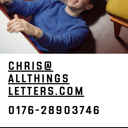
CHRIS­@
­ALL­­­­THINGS
­­­­LETTERS­­.COM
0176-28903746