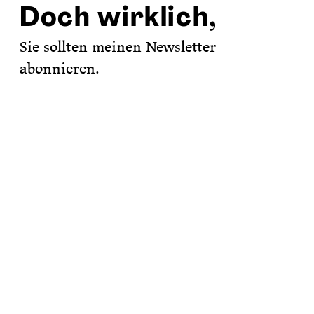
Doch wirklich,
Sie sollten meinen Newsletter
abonnieren.
Sie haben schon viel zu viele Newsletter
abonniert, ich weiß. Aber mein
Newsletter ist
!
Jedenfalls steht
echt toll
das in den spontanen Antwort-Mails, die
ich jedes Mal bekomme.
Wenn Sie also zu den Ersten gehören
wollen, die erfahren, woran ich arbeite,
welche Veranstaltungen ich organisiere
und welche Bücher ich empfehle,