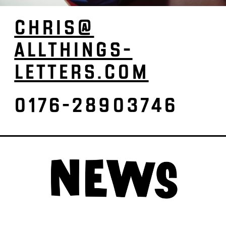
CHRIS­@
ALL­­­­THINGS­­­­-
LETTERS.­COM
0176-28903746