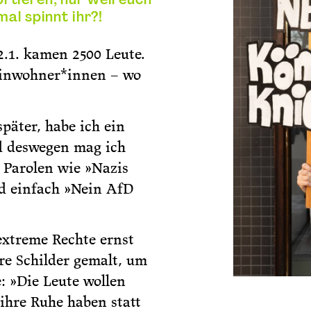
al spinnt ihr?!
.1. kamen 2500 Leute.
Einwohner*innen – wo
päter, habe ich ein
d deswegen mag ich
 Parolen wie »Nazis
ld einfach »Nein AfD
extreme Rechte ernst
ere Schilder gemalt, um
: »Die Leute wollen
 ihre Ruhe haben statt